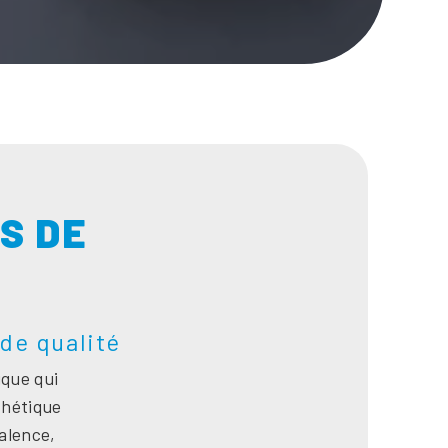
S DE
de qualité
que qui
thétique
Valence,