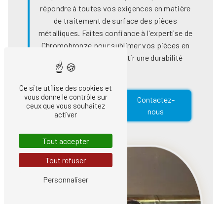
répondre à toutes vos exigences en matière
de traitement de surface des pièces
métalliques. Faites confiance à l'expertise de
Chromobronze pour sublimer vos pièces en
aluminium et leur garantir une durabilité
accrue.
Ce site utilise des cookies et
vous donne le contrôle sur
En savoir
Contactez-
ceux que vous souhaitez
plus
nous
activer
Tout accepter
Tout refuser
Personnaliser