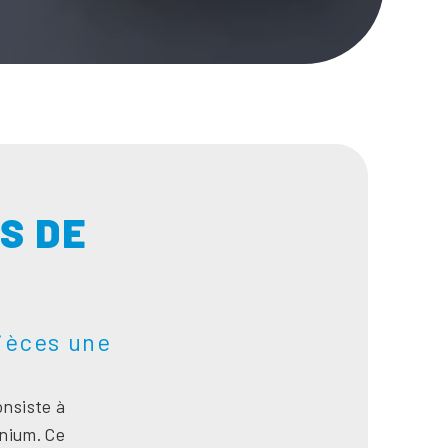
S DE
ièces une
nsiste à
nium. Ce