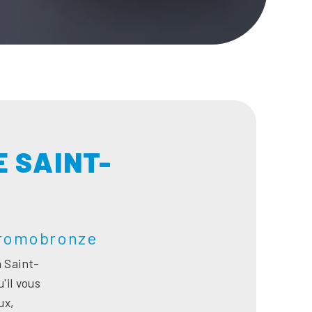
 SAINT-
hromobronze
 Saint-
'il vous
ux,